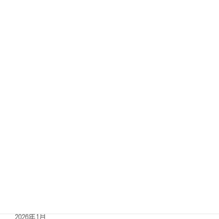
お知らせ
スタッフブログ
健康記事
アーカイブ
2026年8月
2026年7月
2026年6月
2026年5月
2026年4月
2026年3月
2026年2月
2026年1月