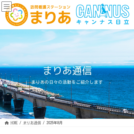
コ
ナ
ン
ビ
テ
ゲ
ン
ー
ツ
シ
へ
ョ
ス
ン
キ
に
ッ
移
プ
動
まりあ通信
まりあの日々の活動をご紹介します
HOME
まりあ通信
2025年8月