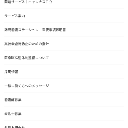
関連サービス｜キャンナス日立
サービス案内
訪問看護ステーション 重要事項説明書
⾼齢者虐待防⽌のための指針
医療DX推進体制整備について
採用情報
一緒に働く方へのメッセージ
看護師募集
療法士募集
各種お問合せ