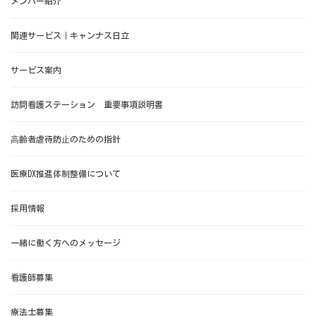
メンバー紹介
関連サービス｜キャンナス日立
サービス案内
訪問看護ステーション 重要事項説明書
⾼齢者虐待防⽌のための指針
医療DX推進体制整備について
採用情報
一緒に働く方へのメッセージ
看護師募集
療法士募集