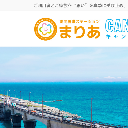
コ
ナ
ご利用者とご家族を“思い”を真摯に受け止め、
ン
ビ
テ
ゲ
ン
ー
ツ
シ
へ
ョ
ス
ン
キ
に
ッ
移
プ
動