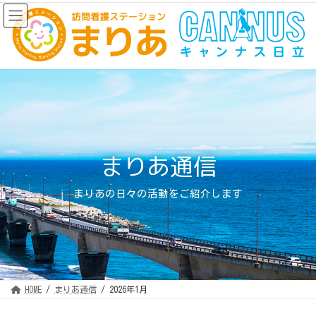
コ
ナ
ン
ビ
テ
ゲ
ン
ー
ツ
シ
へ
ョ
ス
ン
キ
に
ッ
移
プ
動
まりあ通信
まりあの日々の活動をご紹介します
HOME
まりあ通信
2026年1月