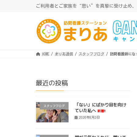
コ
ナ
ご利用者とご家族を“思い”を真摯に受け止め、
ン
ビ
テ
ゲ
ン
ー
ツ
シ
へ
ョ
ス
ン
キ
に
ッ
移
プ
動
HOME
まりあ通信
スタッフブログ
訪問看護師にな
最近の投稿
「ない」にばかり目を向け
スタッフブログ
ていた私へ
新着!!
2026年8月3日