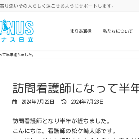
寄り添いその人らしく過ごせるようにサポートします。
まりあ通信
私たちについて
って半年経ちました。
訪問看護師になって半
最
2024年7月22日
2024年7月23日
終
更
新
訪問看護師となり半年が経ちました。
日
時
こんにちは。看護師の松ケ崎太郎です。
: