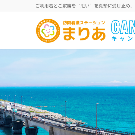
コ
ナ
ご利用者とご家族を“思い”を真摯に受け止め、
ン
ビ
テ
ゲ
ン
ー
ツ
シ
へ
ョ
ス
ン
キ
に
ッ
移
プ
動