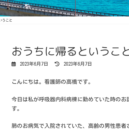
いうこと
おうちに帰るというこ
最
2023年6月7日
2023年6月7日
終
更
新
こんにちは。看護師の高橋です。
日
時
:
今日は私が呼吸器内科病棟に勤めていた時のお
す。
肺のお病気で入院されていた、高齢の男性患者