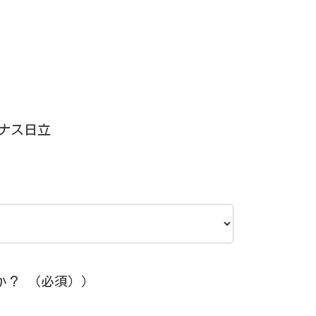
ナス日立
か？
（必須））