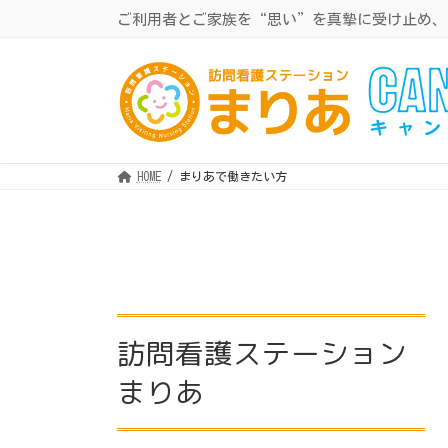
コ
ナ
ご利用者とご家族を“思い”を真摯に受け止め、
ン
ビ
テ
ゲ
ン
ー
ツ
シ
へ
ョ
ス
ン
キ
に
ッ
移
プ
動
HOME
まりあで働きたい方
訪問看護ステーション
まりあ